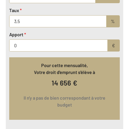
Taux
*
%
Apport
*
€
Pour cette mensualité,
Votre droit d'emprunt s'élève à
14 656
€
Il n'y a pas de bien correspondant à votre
budget