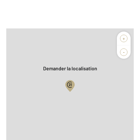
Afficher sur la carte :
+
Agence
-
Demander la localisation
Vue globale
2
Surface totale : 13 m
À savoir
Loyer de base : 80 € par mois